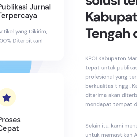
solusi t
Publikasi Jurnal
Kabupa
Terpercaya
Tengah d
rtikel yang Dikirim,
100% Diterbitkan!
KPOI Kabupaten Mam
tepat untuk publikas
profesional yang te
berkualitas tinggi.
diterima akan diter
mendapat tempat d
Proses
Selain itu, kami me
Cepat
untuk memastikan A